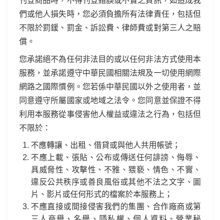
刊登商品時，不得刊登錯誤或不實之資訊，如造成我
們或他人損失時，您必須負擔所有法律責任，包括但
不限於罰鍰、罰金、訴訟費、律師費或對第三人之賠
償。
您承諾絕不為任何非法目的或以任何非法方式使用本
服務，並承諾遵守中華民國相關法規及一切使用網際
網路之國際慣例。您若係中華民國以外之使用者，並
同意遵守所屬國家或地域之法令。您同意並保證不得
利用本服務從事侵害他人權益或違法之行為，包括但
不限於：
不應轉讓、出租、借貸或與他人共用帳號；
不應上載、張貼、公布或傳送任何誹謗、侮辱、
具威脅性、攻擊性、不雅、猥褻、情色、不實、
違反公共秩序或善良風俗或其他不法之文字、圖
片、影片或任何形式的檔案於本服務上；
不應直接或間接侵害我們的集團、合作廠商或第
三人商譽、名譽、隱私權、個人資料、營業秘