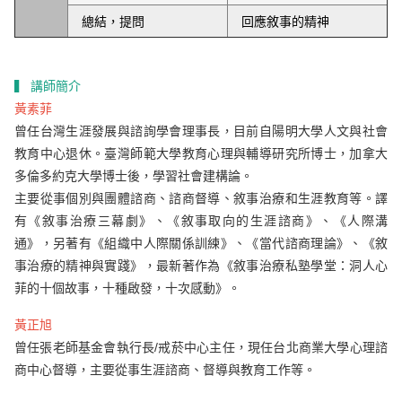
總結，提問
回應敘事的精神
▍ 講師簡介
黃素菲
曾任台灣生涯發展與諮詢學會理事長，目前自陽明大學人文與社會
教育中心退休。臺灣師範大學教育心理與輔導研究所博士，加拿大
多倫多約克大學博士後，學習社會建構論。
主要從事個別與團體諮商、諮商督導、敘事治療和生涯教育等。譯
有《敘事治療三幕劇》、《敘事取向的生涯諮商》、《人際溝
通》，另著有《組織中人際關係訓練》、《當代諮商理論》、《敘
事治療的精神與實踐》，最新著作為《敘事治療私塾學堂：洞人心
菲的十個故事，十種啟發，十次感動》。
黃正旭
曾任張老師基金會執行長/戒菸中心主任，現任台北商業大學心理諮
商中心督導，主要從事生涯諮商、督導與教育工作等。