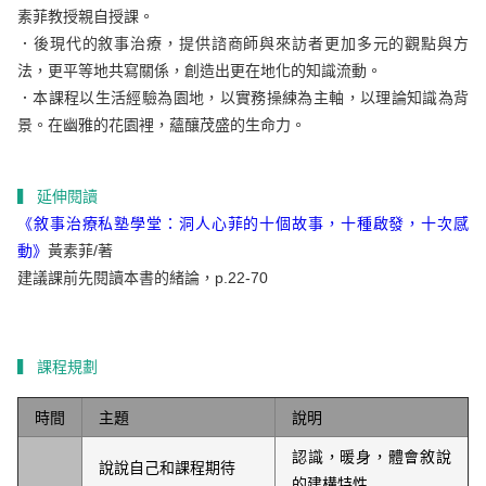
素菲教授親自授課。
．後現代的敘事治療，提供諮商師與來訪者更加多元的觀點與方
法，更平等地共寫關係，創造出更在地化的知識流動。
．本課程以生活經驗為園地，以實務操練為主軸，以理論知識為背
景。在幽雅的花園裡，蘊釀茂盛的生命力。
▍ 延伸閱讀
《敘事治療私塾學堂：洞人心菲的十個故事，十種啟發，十次感
動》
黃素菲/著
建議課前先閱讀本書的緒論，p.22-70
▍ 課程規劃
時間
主題
說明
認識，暖身，體會敘說
說說自己和課程期待
的建構特性