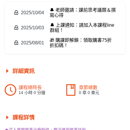
🔔 老師邀請：課前思考議題＆撰
2025/10/04
寫心得
🔔 上課通知：請加入本課程line
2025/10/03
群組！
🎁 購課即解鎖：領取購書75折
2025/08/01
折扣碼！
詳細資訊
課程總時長
章節總數
14 小時 0 分鐘
0 章 0 單元
課程詳情
★深入掌握敘事治療脈絡，靈活運用敘事技術