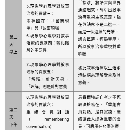
「指涉」將語言與世界
5.
現象學心理學對敘事
連結起來，導引出敘事
治療的貢獻三：
治療重視主觀意義。臨
兩種臨在：「諮商現
在與缺席不是二選一，
場」與「故事現場」
而是一個連續的光譜。
6.現象學心理學對敘事
第二
語言單薄，經驗豐厚，
治療的貢獻四：轉化階
天
所以敘事治療重視雙重
段的重要性
早上
聆聽
7.
現象學心理學對敘事
據此敘事治療以生活處
治療的貢獻五：
境結構來理解受苦及其
「解釋」針對因果，
意義。
「理解」則是針對意義
8.
現象學心理學對敘事
馬賽爾強調亡者之不死
治療的貢獻六：
取決於臨在，「重組會
第二
員對話」是其實踐。繼
重組會員對話
天
續讓此人成為重要的會
（remembering
下午
員，可應用在悲傷治療
conversation）