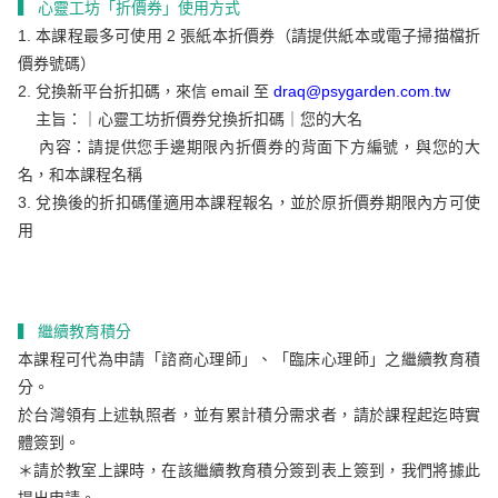
▍ 心靈工坊「折價券」使用方式
1. 本課程最多可使用
2
張紙本折價券（請提供紙本或電子掃描檔折
價券號碼）
2. 兌換新平台折扣碼，來信 email 至
draq@psygarden.com.tw
主旨：｜心靈工坊折價券兌換折扣碼｜您的大名
內容：請提供您手邊期限內折價券的背面下方編號，與您的大
名，和本課程名稱
3. 兌換後的折扣碼僅適用本課程報名，並於原折價券期限內方可使
用
▍ 繼續教育積分
本課程可代為申請「諮商心理師」、「臨床心理師」之繼續教育積
分。
於台灣領有上述執照者，並有累計積分需求者，請於
課程起迄時實
體簽到
。
＊請於教室上課時，在該繼續教育積分簽到表上簽到，我們將據此
提出申請。