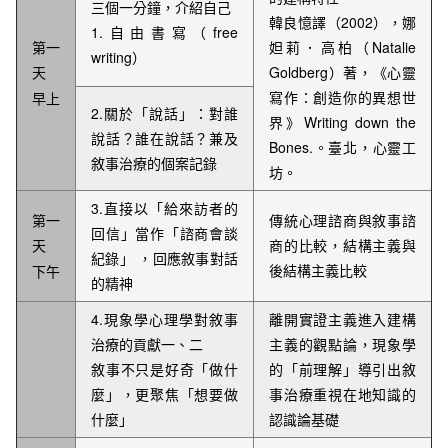
三個一分鐘，介紹自己
韓良憶譯（2002），娜
1.自由書寫（free
第一
妲莉．高柏（Natalie
writing）
天
Goldberg）著，《心靈
寫作：創造你的異想世
早上
2.關於「說話」：對誰
界》Writing down the
說話？誰在說話？兼及
Bones.。臺北，心靈工
敘事治療的個案記錄
坊。
3.直接以「給來訪者的
第一
傳統心理諮商與敘事諮
回信」當作「諮商會談
天
商的比較，結構主義與
紀錄」
，回應敘事對話
後結構主義比較
下午
的精神
4.現象學心理學對敘事
離開實證主義進入建構
治療的貢獻一、二
主義的觀點論，現象學
敘事不只是好奇「做什
的「前理解」導引出敘
麼」，更聚焦「想要做
事治療重視在地知識的
什麼」
認識論基礎