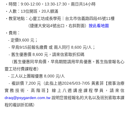
・時間：
9:00-12:00，13:30-17:30，兩日共14小時
・人數：13位開班，20人額滿
・教室地點：心靈工坊成長學苑｜台北市信義路四段45號11樓
（捷運大安站4號出口，右斜對面）
按此看地圖
・費用：
- 定價9,600 元；
- 早鳥
9/15前報名繳費 或 兩人同行 8,600
元/人；
-
舊生優惠價 8,600
元，請來信索取折扣碼
（舊生優惠同早鳥價，早鳥期間請用早鳥優惠。舊生指曾報名心
靈工坊付費課程者）
-
三人以上團報優惠 8,000
元/人
- 複訓價 7,200 元（此指上過2024/5/03-7/05 黃素菲【敘事治療
實務技術．高階班】線上八週講座課程學員，請來信
draq@psygarden.com.tw
說明您曾經報名的大名以及班別索取本課
程的複訓折扣碼）