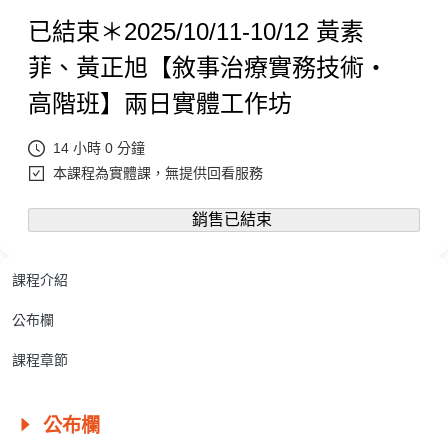
已結束＊2025/10/11-10/12 黃素
菲、黃正旭【敘事治療實務技術・
高階班】兩日實體工作坊
14 小時 0 分鐘
本課程為實體課，無提供回看服務
銷售已結束
課程介紹
公布欄
課程章節
公布欄