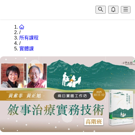
/
所有課程
/
實體課